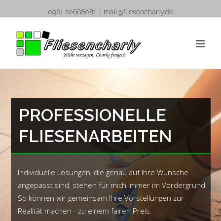
Skip
0961 20668081
|
mail@fliesencharly.de
to
content
PROFESSIONELLE
FLIESENARBEITEN
Individuelle Lösungen, die genau auf Ihre Wünsche
angepasst sind, stehen für mich immer im Vordergrund.
So können wir gemeinsam Ihre Vorstellungen zur
Realität machen - zu einem fairen Preis.